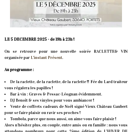
LE 5 DECEMBRE 2025 - de 19h à 23h !
On se retrouve pour une nouvelle soirée RACLETTE& VIN
organisée par
L'instant Présent
.
Au programme :
De la raclette, de la raclette, de la raclette !! Fée du Lard traiteur
vous régalera les papilles !
Bar à vin : Graves & Pessac-Léognan évidemment.
DJ Benoît & ses vinyles pour vous ambiancer !
Vente de coffrets cadeaux de Noël signé Vieux Château Gaubert
pour se faire plaisir ou ravir ses proches !
Tombola, parce que nous aussi, on aime vous faire plaisir !
Alors n'hésitez plus, en couple, entre amis ou en famille : nous vous
attendons nombreux pour cette 2ème édition de L'HIVER DE