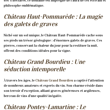
ses 4 hectares, ce domaine est imprégné de l'aura de cet écrivain et
philosophe emblématique.
Château Haut-Pommarède : La magie
des galets de graves
Niché sur un sol unique, le Château Haut-Pommarède cache sous
ses pieds un trésor géologique : d'énormes galets de graves. Ces
pierres, conservant la chaleur du jour pour la restituer la nuit,
offrent des conditions idéales pour la vigne.
Château Grand Bourdieu : Une
séduction intemporelle
À travers les âges, le
Château Grand Bourdieu
a captivé l'attention
de nombreux amateurs et experts du vin. Son charme réside dans
son terroir d'exception, alliant graves généreuses et argileuses,
berceau de vins d'une qualité inégalée.
Château Pontey-Lamartine : Le