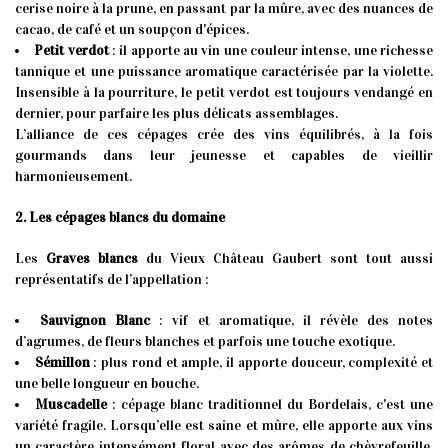
cerise noire à la prune, en passant par la mûre, avec des nuances de
cacao, de café et un soupçon d'épices.
Petit verdot
: il apporte au vin une couleur intense, une richesse
tannique et une puissance aromatique caractérisée par la violette.
Insensible à la pourriture, le petit verdot est toujours vendangé en
dernier, pour parfaire les plus délicats assemblages.
L’alliance de ces cépages crée des vins équilibrés, à la fois
gourmands dans leur jeunesse et capables de vieillir
harmonieusement.
2. Les cépages blancs du domaine
Les
Graves blancs
du Vieux Château Gaubert sont tout aussi
représentatifs de l’appellation :
Sauvignon Blanc
: vif et aromatique, il révèle des notes
d’agrumes, de fleurs blanches et parfois une touche exotique.
Sémillon
: plus rond et ample, il apporte douceur, complexité et
une belle longueur en bouche.
Muscadelle
: cépage blanc traditionnel du Bordelais, c'est une
variété fragile. Lorsqu’elle est saine et mûre, elle apporte aux vins
un caractère intensément floral avec des arômes de chèvrefeuille,