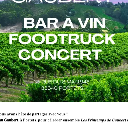
ous avons hâte de partager avec vous !
au Gaubert,
à Portets, pour célébrer ensemble
Les Printemps de Gaubert
d