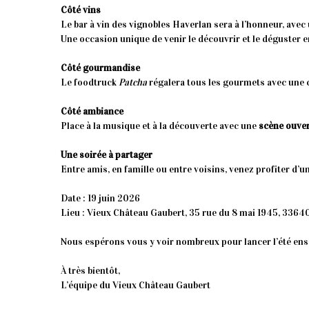
Côté vins
Le bar à vin des vignobles Haverlan sera à l’honneur, avec
Une occasion unique de venir le découvrir et le déguster 
Côté gourmandise
Le foodtruck
Patcha
régalera tous les gourmets avec une c
Côté ambiance
Place à la musique et à la découverte avec une
scène ouve
Une soirée à partager
Entre amis, en famille ou entre voisins, venez profiter d
Date : 19 juin 2026
Lieu : Vieux Château Gaubert, 35 rue du 8 mai 1945, 33
Nous espérons vous y voir nombreux pour lancer l’été ens
À très bientôt,
L’équipe du Vieux Château Gaubert