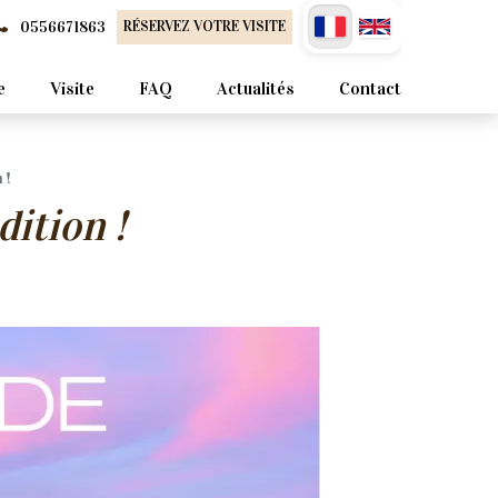
0556671863
RÉSERVEZ VOTRE VISITE
e
Visite
FAQ
Actualités
Contact
 !
ition !