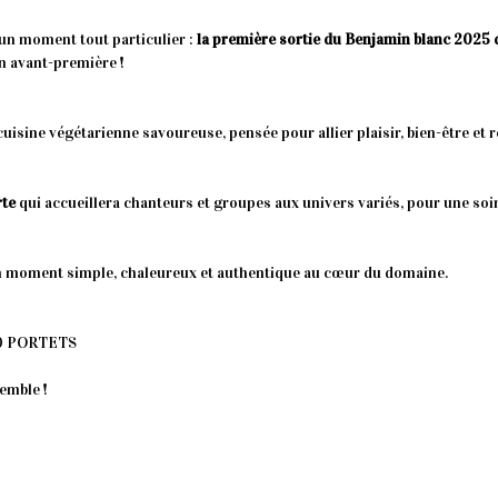
 un moment tout particulier :
la première sortie du Benjamin blanc 2025 
en avant-première !
uisine végétarienne savoureuse, pensée pour allier plaisir, bien-être et 
rte
qui accueillera chanteurs et groupes aux univers variés, pour une soi
’un moment simple, chaleureux et authentique au cœur du domaine.
640 PORTETS
emble !