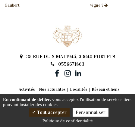
Gaubert
vigne ?
35 RUE DU 8 MAI 1945, 33640 PORTETS
0556671863
Activités
Nos actualités
Localités
Réseau et liens
Château viticole La Brède
Château viticole Pessac Léognan
En continuant de défiler,
vous acceptez l'utilisation de services tiers
Vignoble Langon
pouvant installer des cookies
Mentions légales
Tout accepter
Personnaliser
Charte d’utilisation des données
Politique de confidentialité
Gestion des cookies
2026