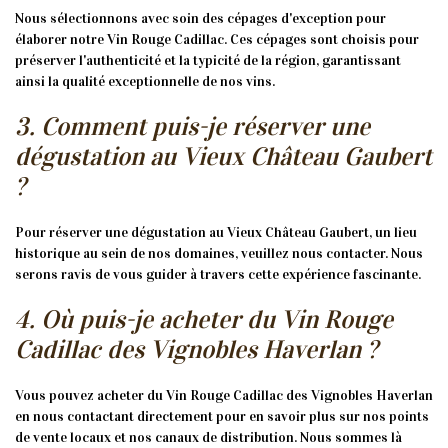
Nous sélectionnons avec soin des cépages d'exception pour
élaborer notre Vin Rouge Cadillac. Ces cépages sont choisis pour
préserver l'authenticité et la typicité de la région, garantissant
ainsi la qualité exceptionnelle de nos vins.
3. Comment puis-je réserver une
dégustation au Vieux Château Gaubert
?
Pour réserver une dégustation au Vieux Château Gaubert, un lieu
historique au sein de nos domaines, veuillez nous contacter. Nous
serons ravis de vous guider à travers cette expérience fascinante.
4. Où puis-je acheter du Vin Rouge
Cadillac des Vignobles Haverlan ?
Vous pouvez acheter du Vin Rouge Cadillac des Vignobles Haverlan
en nous contactant directement pour en savoir plus sur nos points
de vente locaux et nos canaux de distribution. Nous sommes là